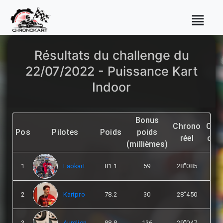
Résultats du challenge du
22/07/2022 - Puissance Kart
Indoor
Bonus
Chrono
Chr
Pos
Pilotes
Poids
poids
réel
calc
(millièmes)
1
Faokart
81.1
59
28"085
28"
2
Kartpro
78.2
30
28"450
28"
3
Aurelien
88.8
136
29"047
28"